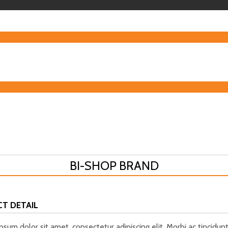
BI-SHOP BRAND
CT DETAIL
sum dolor sit amet, consectetur adipiscing elit. Morbi ac tincidunt