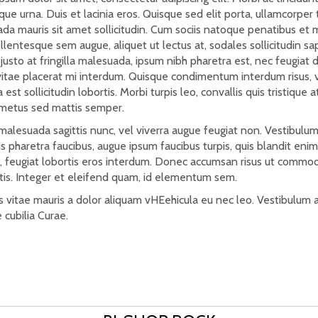
que urna. Duis et lacinia eros. Quisque sed elit porta, ullamcorper 
da mauris sit amet sollicitudin. Cum sociis natoque penatibus et m
lentesque sem augue, aliquet ut lectus at, sodales sollicitudin sap
 justo at fringilla malesuada, ipsum nibh pharetra est, nec feugiat
, vitae placerat mi interdum. Quisque condimentum interdum risus,
 est sollicitudin lobortis. Morbi turpis leo, convallis quis tristiqu
metus sed mattis semper.
alesuada sagittis nunc, vel viverra augue feugiat non. Vestibulum
uis pharetra faucibus, augue ipsum faucibus turpis, quis blandit en
, feugiat lobortis eros interdum. Donec accumsan risus ut commod
is. Integer et eleifend quam, id elementum sem.
 vitae mauris a dolor aliquam vHEehicula eu nec leo. Vestibulum ant
 cubilia Curae.