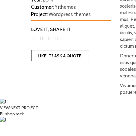
sceleris
Customer:
Yithemes
malesua
Project:
Wordpress themes
mus. Pel
aliquet,
LOVE IT, SHARE IT
iaculis
sapien a
dictum 
Donec m
LIKE IT? ASK A QUOTE!
risus q
sodales
venenat
Vivamus
posuere
VIEW NEXT PROJECT
Bi-shop rock