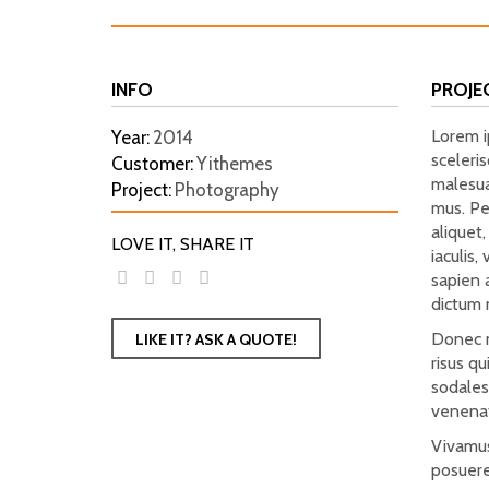
INFO
PROJE
Lorem ip
Year:
2014
sceleris
Customer:
Yithemes
malesua
Project:
Photography
mus. Pel
aliquet,
LOVE IT, SHARE IT
iaculis
sapien a
dictum 
Donec m
LIKE IT? ASK A QUOTE!
risus q
sodales
venenat
Vivamus 
posuere