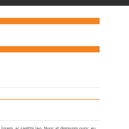
 lorem, ac sagittis leo. Nunc at dignissim nunc, eu