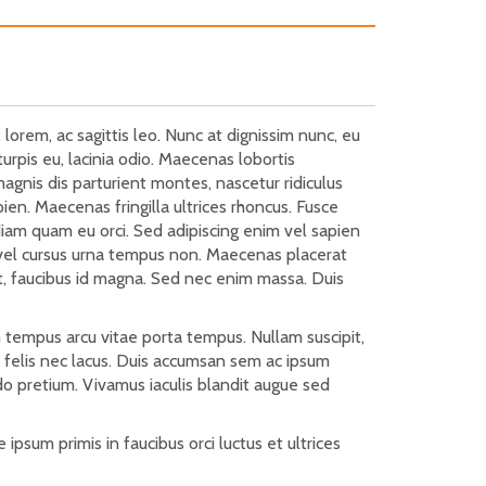
 lorem, ac sagittis leo. Nunc at dignissim nunc, eu
turpis eu, lacinia odio. Maecenas lobortis
agnis dis parturient montes, nascetur ridiculus
ien. Maecenas fringilla ultrices rhoncus. Fusce
 diam quam eu orci. Sed adipiscing enim vel sapien
 vel cursus urna tempus non. Maecenas placerat
e at, faucibus id magna. Sed nec enim massa. Duis
 tempus arcu vitae porta tempus. Nullam suscipit,
im felis nec lacus. Duis accumsan sem ac ipsum
o pretium. Vivamus iaculis blandit augue sed
psum primis in faucibus orci luctus et ultrices